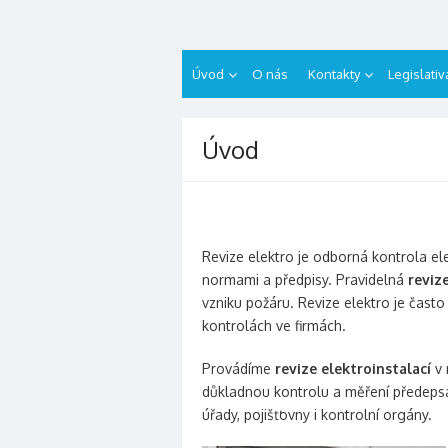
Přeskočit
revizelektro.cz
na
obsah
Úvod
O nás
Kontakty
Legislativ
Úvod
Revize elektro je odborná kontrola ele
normami a předpisy. Pravidelná
reviz
vzniku požáru. Revize elektro je čast
kontrolách ve firmách.
Provádíme
revize elektroinstalací
v 
důkladnou kontrolu a měření předepsan
úřady, pojišťovny i kontrolní orgány.