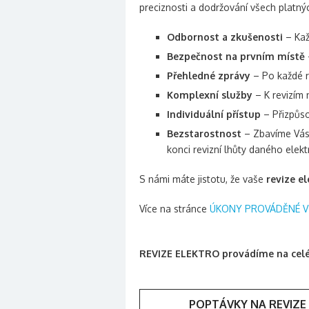
preciznosti a dodržování všech platný
Odbornost a zkušenosti
– Kaž
Bezpečnost na prvním místě
Přehledné zprávy
– Po každé r
Komplexní služby
– K revizím 
Individuální přístup
– Přizpůso
Bezstarostnost
– Zbavíme Vás 
konci revizní lhůty daného elekt
S námi máte jistotu, že vaše
revize e
Více na stránce
ÚKONY PROVÁDĚNÉ V 
REVIZE ELEKTRO provádíme na cel
POPTÁVKY NA REVIZE