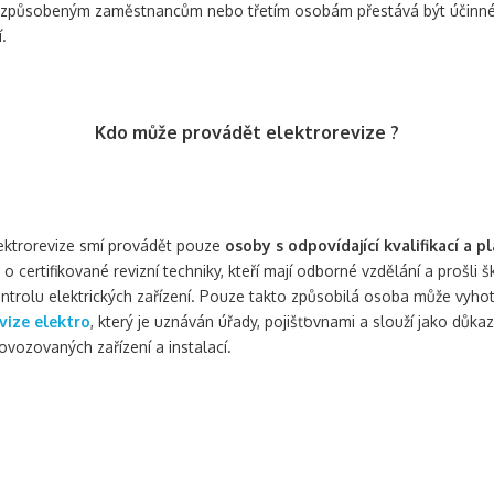
m způsobeným zaměstnancům nebo třetím osobám přestává být účinné
.
Kdo může provádět elektrorevize ?
ektrorevize smí provádět pouze
osoby s odpovídající kvalifikací a
 o certifikované revizní techniky, kteří mají odborné vzdělání a prošli
ntrolu elektrických zařízení. Pouze takto způsobilá osoba může vyho
vize elektro
, který je uznáván úřady, pojišťovnami a slouží jako důka
ovozovaných zařízení a instalací.