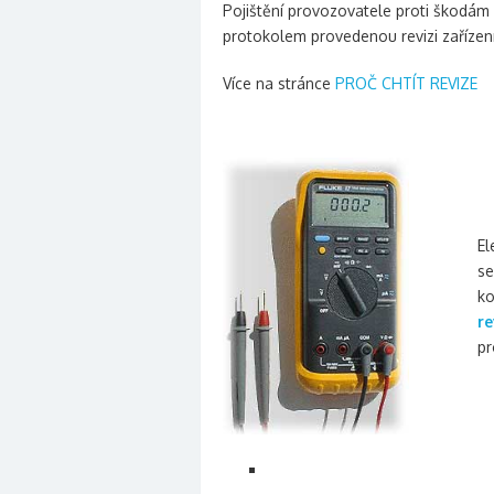
Pojištění provozovatele proti škodá
protokolem provedenou revizi zařízení
Více na stránce
PROČ CHTÍT REVIZE
El
se
ko
re
pr