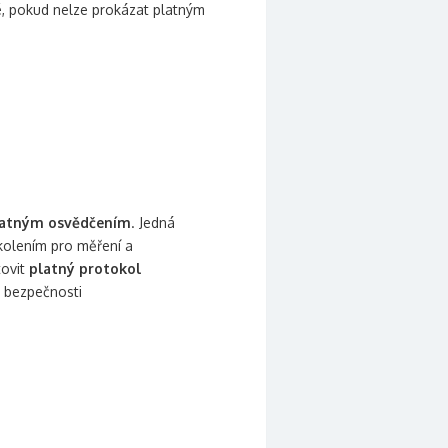
, pokud nelze prokázat platným
 platným osvědčením
. Jedná
 školením pro měření a
tovit
platný protokol
z bezpečnosti