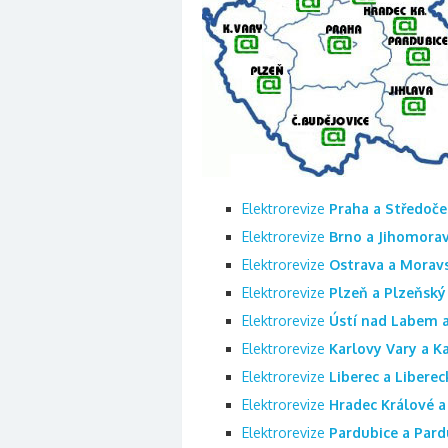
Elektrorevize
Praha a Středoče
Elektrorevize
Brno a Jihomorav
Elektrorevize
Ostrava a Moravs
Elektrorevize
Plzeň a Plzeňský 
Elektrorevize
Ústí nad Labem a
Elektrorevize
Karlovy Vary a Ka
Elektrorevize
Liberec a Liberec
Elektrorevize
Hradec Králové a 
Elektrorevize
Pardubice a Pard