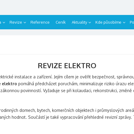
a
Revize
Reference
Ceník
Aktuality
Kde působíme
Po
REVIZE ELEKTRO
ktrické instalace a zařízení. Jejím cílem je ověřit bezpečnost, správn
e elektro
pomáhá předcházet poruchám, minimalizuje riziko úrazu ele
o zákonnou povinností. Vyžaduje se při kolaudaci, rekonstrukci, změně 
rodinných domech, bytech, komerčních objektech i průmyslových areál
ých hodnot. Součástí je také vypracování přehledné revizní zprávy. Ta