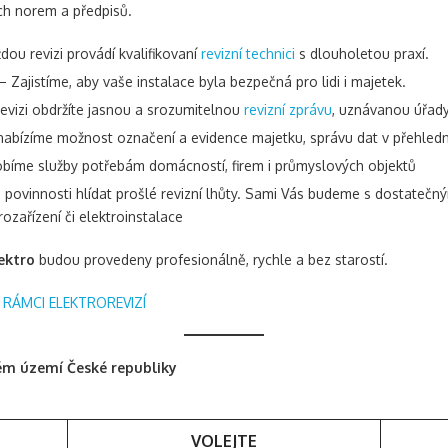
ch norem a předpisů.
dou revizi provádí kvalifikovaní
revizní technici
s dlouholetou praxí.
– Zajistíme, aby vaše instalace byla bezpečná pro lidi i majetek.
evizi obdržíte jasnou a srozumitelnou
revizní zprávu
, uznávanou úřady
nabízíme možnost označení a evidence majetku, správu dat v přehledn
bíme služby potřebám domácností, firem i průmyslových objektů
povinnosti hlídat prošlé revizní lhůty. Sami Vás budeme s dostatečný
rozařízení či elektroinstalace
lektro
budou provedeny profesionálně, rychle a bez starostí.
RÁMCI ELEKTROREVIZÍ
ém území České republiky
VOLEJTE