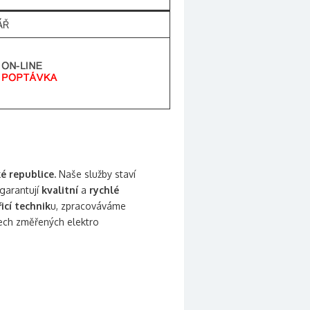
ÁŘ
é republice.
Naše služby staví
garantují
kvalitní
a
rychlé
cí technik
u, zpracováváme
ech změřených elektro