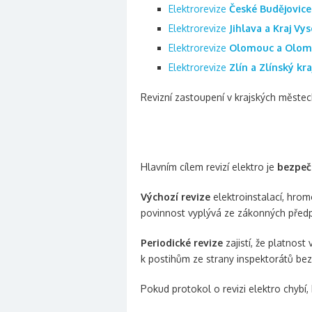
Elektrorevize
České Budějovice 
Elektrorevize
Jihlava a Kraj Vy
Elektrorevize
Olomouc a Olomo
Elektrorevize
Zlín a Zlínský kra
Revizní zastoupení v krajských městech
Hlavním cílem revizí elektro je
bezpečn
Výchozí revize
elektroinstalací, hrom
povinnost vyplývá ze zákonných předpi
Periodické revize
zajistí, že platnos
k postihům ze strany inspektorátů be
Pokud protokol o revizi elektro chybí