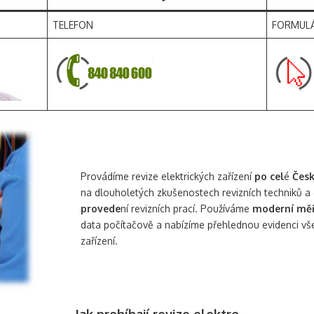
TELEFON
FORMUL
Provádíme revize elektrických zařízení
po cel
é
Česk
na dlouholetých zkušenostech revizních techniků a 
provede
ní revizních prací. Používáme
moderní měři
data počítačově a nabízíme přehlednou evidenci vš
zařízení.
Jak probíhají revize elektro