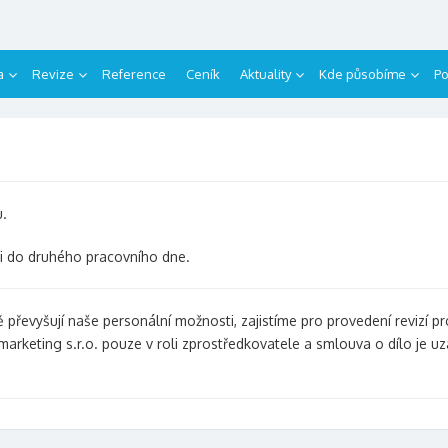
a
Revize
Reference
Ceník
Aktuality
Kde působíme
Po
u.
i do druhého pracovního dne.
převyšují naše personální možnosti, zajistíme pro provedení revizí pr
arketing s.r.o. pouze v roli zprostředkovatele a smlouva o dílo je 