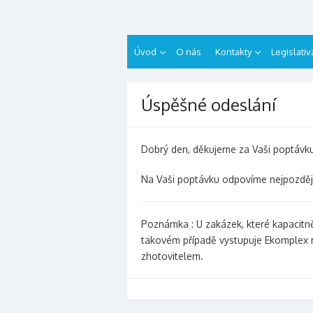
Přeskočit
revizelektro.cz
na
obsah
Úvod
O nás
Kontakty
Legislativ
Úspěšné odeslání
Dobrý den, děkujeme za Vaši poptávk
Na Vaši poptávku odpovíme nejpozděj
Poznámka : U zakázek, které kapacitně 
takovém případě vystupuje Ekomplex m
zhotovitelem.