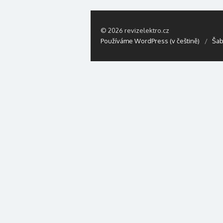
© 2026 revizelektro.cz
Používáme WordPress (v češtině)
/
Šab