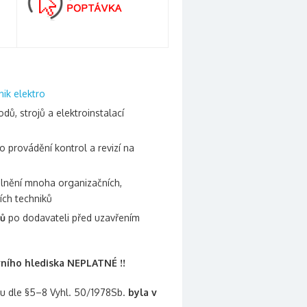
nik elektro
dů, strojů a elektroinstalací
o provádění kontrol a revizí na
lnění mnoha organizačních,
ních techniků
tů
po dodavateli před uzavřením
vního hlediska NEPLATNÉ !!
ou dle §5–8 Vyhl. 50/1978Sb.
byla v