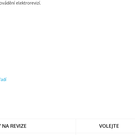
ádění elektrorevizí.
řadí
 NA REVIZE
VOLEJTE