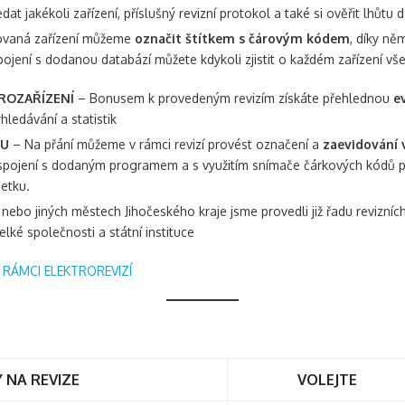
t jakékoli zařízení, příslušný revizní protokol a také si ověřit lhůtu d
ovaná zařízení můžeme
označit štítkem s čárovým kódem
, díky ně
spojení s dodanou databází můžete kdykoli zjistit o každém zařízení v
ROZAŘÍZENÍ
– Bonusem k provedeným revizím získáte přehlednou
e
hledávání a statistik
KU
– Na přání můžeme v rámci revizí provést označení a
zaevidování 
pojení s dodaným programem a s využitím snímače čárkových kódů pa
etku.
ebo jiných městech Jihočeského kraje jsme provedli již řadu revizních
elké společnosti a státní instituce
RÁMCI ELEKTROREVIZÍ
 NA REVIZE
VOLEJTE