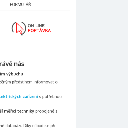
FORMULÁŘ
právě nás
čím výbuchu
tečným předstihem informovat o
lektrických zařízení
s potřebnou
í měřicí techniky
propojené s
é databázi. Díky ní budete při