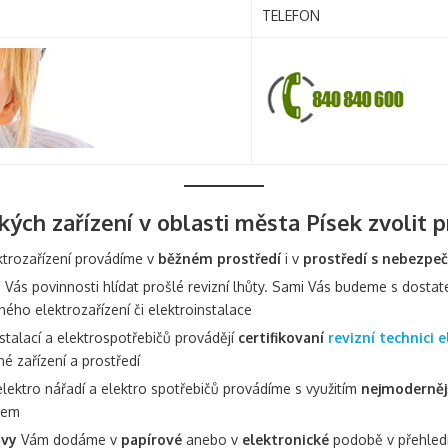
TELEFON
kých zařízení v oblasti města Písek zvolit 
ktrozařízení provádíme v
běžném prostředí
i v
prostředí s nebezpe
Vás povinnosti hlídat prošlé revizní lhůty. Sami Vás budeme s dosta
aného elektrozařízení či elektroinstalace
stalací a elektrospotřebičů provádějí
certifikovaní
revizní technici e
né zařízení a prostředí
lektro nářadí a elektro spotřebičů provádíme s využitím
nejmodernějš
mem
ávy
Vám dodáme v
papírové
anebo v
elektronické
podobě v přehledn