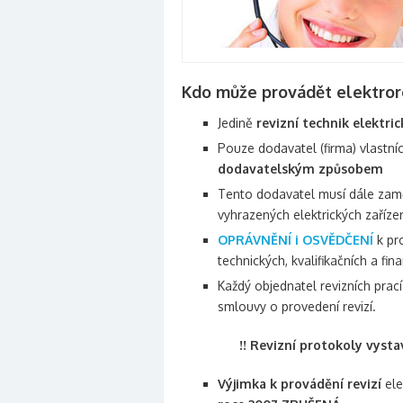
Kdo může provádět elektror
Jedině
revizní technik elektric
Pouze dodavatel (firma) vlastní
dodavatelským způsobem
Tento dodavatel musí dále za
vyhrazených elektrických zaříze
OPRÁVNĚNÍ i OSVĚDČENÍ
k pr
technických, kvalifikačních a fina
Každý objednatel revizních prac
smlouvy o provedení revizí.
!! Revizní protokoly vyst
Výjimka k provádění revizí
ele