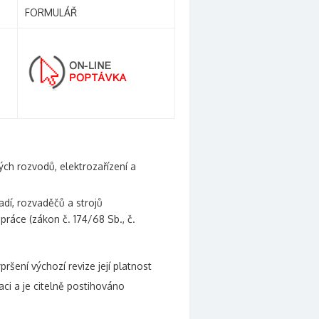
FORMULÁŘ
kých rozvodů, elektrozařízení a
adí, rozvaděčů a strojů
ráce (zákon č. 174/68 Sb., č.
šení výchozí revize její platnost
aci a je citelně postihováno