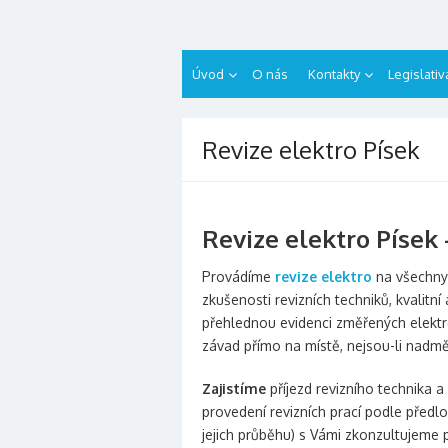
Přeskočit
revizelektro.cz
na
obsah
Úvod
O nás
Kontakty
Legislativ
Revize elektro Písek
Revize elektro Písek 
Provádíme
revize elektro
na všechny 
zkušenosti revizních techniků, kvalitn
přehlednou evidenci změřených elektro
závad přímo na místě, nejsou-li nadm
Zajistíme
příjezd revizního technika 
provedení revizních prací podle předl
jejich průběhu) s Vámi zkonzultujeme 