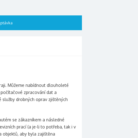
ptávka
raji. Můžeme nabídnout dlouholeté
u, počítačové zpracování dat a
é služby drobných oprav zjištěných
odnutém se zákazníkem a následné
ích prací (a je-li to potřeba, tak i v
 objektů, aby byla zajištěna