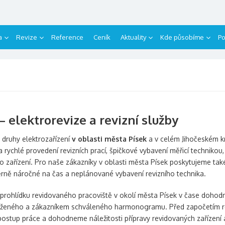
a
Revize
Reference
Ceník
Aktuality
Kde působíme
Po
– elektrorevize a revizní služby
druhy elektrozařízení
v oblasti města Písek
a v celém Jihočeském k
í a rychlé provedení revizních prací, špičkové vybavení měřicí techniko
 zařízení. Pro naše zákazníky v oblasti města Písek poskytujeme tak
ěrně náročné na čas a neplánované vybavení revizního technika.
a prohlídku revidovaného pracoviště v okolí města Písek v čase doh
oženého a zákazníkem schváleného harmonogramu. Před započetím revizn
postup práce a dohodneme náležitosti přípravy revidovaných zařízení a