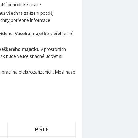
alší periodické revize.
muž všechna zařízení později
šechny potřebné informace
videnci Vašeho majetku
v přehledné
veškerého majetku
v prostorách
k bude velice snadné udržet si
 prací na elektrozařízeních. Mezi naše
PIŠTE