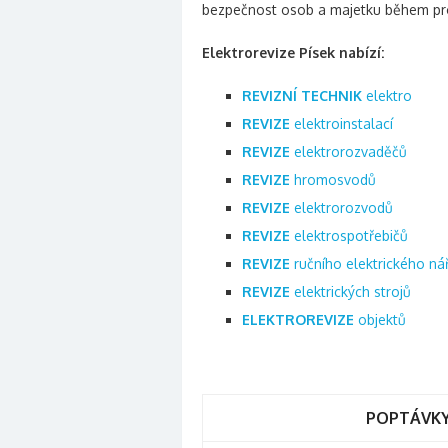
bezpečnost osob a majetku během prov
Elektrorevize Písek nabízí:
REVIZNÍ TECHNIK
elektro
REVIZE
elektroinstalací
REVIZE
elektrorozvaděčů
REVIZE
hromosvodů
REVIZE
elektrorozvodů
REVIZE
elektrospotřebičů
REVIZE
ručního elektrického ná
REVIZE
elektrických strojů
ELEKTROREVIZE
objektů
POPTÁVKY