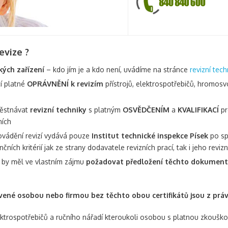
evize ?
kých zařízení
– kdo jím je a kdo není, uvádíme na stránce
revizní tech
cí platné
OPRÁVNĚNÍ k revizím
přístrojů, elektrospotřebičů, hromosvo
městnávat
revizní techniky
s platným
OSVĚDČENÍM
a
KVALIFIKACÍ
pr
ních
ovádění revizí vydává pouze
Institut technické inspekce Písek
po sp
nčních kritérií jak ze strany dodavatele revizních prací, tak i jeho reviz
í by měl ve vlastním zájmu
požadovat předložení těchto dokumen
avené osobou nebo firmou bez těchto obou certifikátů jsou z prá
ktrospotřebičů a ručního nářadí kteroukoli osobou s platnou zkoušk