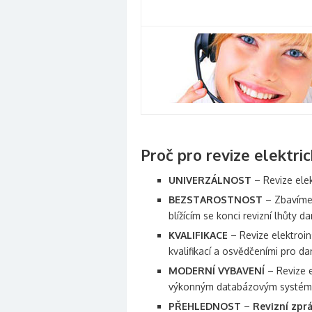
Proč pro revize elektric
UNIVERZÁLNOST
– Revize ele
BEZSTAROSTNOST
– Zbavíme 
blížícím se konci revizní lhůty d
KVALIFIKACE
– Revize elektroin
kvalifikací a osvědčeními pro da
MODERNÍ VYBAVENÍ
– Revize e
výkonným databázovým systé
PŘEHLEDNOST
–
Revizní zpr