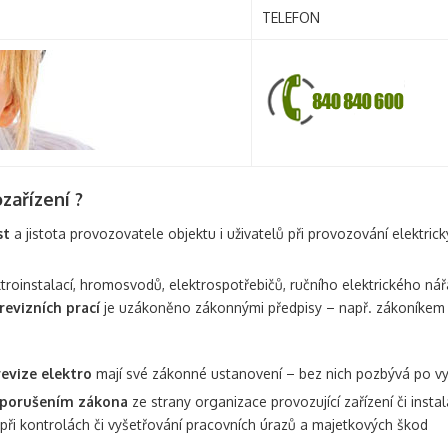
TELEFON
zařízení ?
st
a jistota provozovatele objektu i uživatelů při provozování elektric
roinstalací, hromosvodů, elektrospotřebičů, ručního elektrického nář
evizních prací
je uzákoněno zákonnými předpisy – např. zákoníkem p
evize elektro
mají své zákonné ustanovení – bez nich pozbývá po vypr
porušením zákona
ze strany organizace provozující zařízení či instal
při kontrolách či vyšetřování pracovních úrazů a majetkových škod