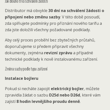
Jak dlouho trvá schválení žádosti
Distributor má obvykle
30 dní na schválení žádosti o
připojení nebo změnu sazby
. V této době posoudí,
zda splňujete podmínky pro přiznání nového tarifu a
zda jste doložili všechny požadované podklady.
Aby celý proces proběhl bez zbytečných průtahů,
doporučujeme si předem připravit všechny
dokumenty, zejména
revizní zprávu
a případné
technické podklady k nově instalovanému zařízení.
Změna sazby podle typu zařízení
Instalace bojleru
Pokud si necháte zapojit
elektrický bojler
, můžete
zpravidla žádat o sazbu
D25d nebo D26d
, které vám
zajistí
8 hodin levnějšího proudu denně
.