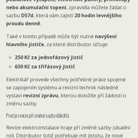
nebo akumulační topení
, zpravidla můžete žádat o
sazbu
D57d
, která vám zajistí
20 hodin levnějšího
proudu denně
.
Také v tomto případě může být nutné
navýšení
hlavního jističe
, za které distributor účtuje:
250 Kč za jednofázový jistič
630 Kč za třífázový jistič
Elektrikář provede všechny potřebné práce spojené
se zapojením systému a revizní technik následně
vystaví
revizní zprávu
, kterou doložíte při žádosti o
změnu sazby.
Proč je revize při změně sazby důležitá
Revize elektroinstalace hraje při změně sazby zásadní
roli. Distributor totiž potřebuje mít jistotu, že nové