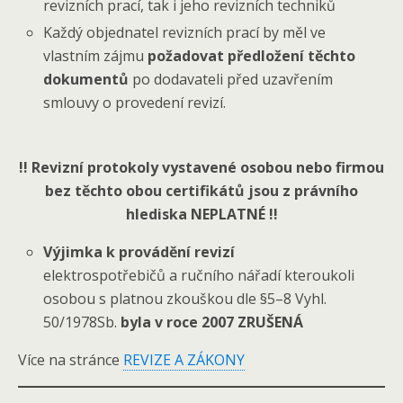
revizních prací, tak i jeho revizních techniků
Každý objednatel revizních prací by měl ve
vlastním zájmu
požadovat předložení těchto
dokumentů
po dodavateli před uzavřením
smlouvy o provedení revizí.
!! Revizní protokoly vystavené osobou nebo firmou
bez těchto obou certifikátů jsou z právního
hlediska NEPLATNÉ !!
Výjimka k provádění revizí
elektrospotřebičů a ručního nářadí kteroukoli
osobou s platnou zkouškou dle §5–8 Vyhl.
50/1978Sb.
byla v roce 2007 ZRUŠENÁ
Více na stránce
REVIZE A ZÁKONY