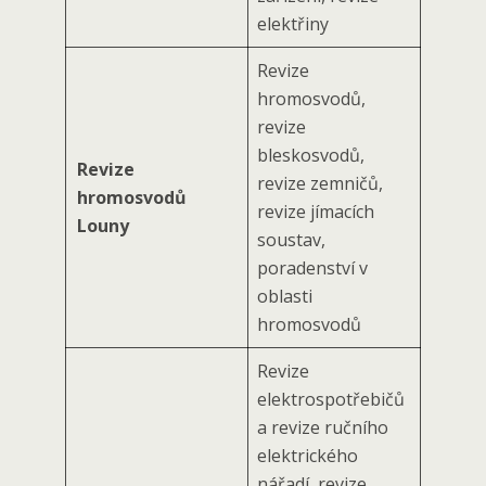
elektřiny
Revize
hromosvodů,
revize
bleskosvodů,
Revize
revize zemničů,
hromosvodů
revize jímacích
Louny
soustav,
poradenství v
oblasti
hromosvodů
Revize
elektrospotřebičů
a revize ručního
elektrického
nářadí, revize