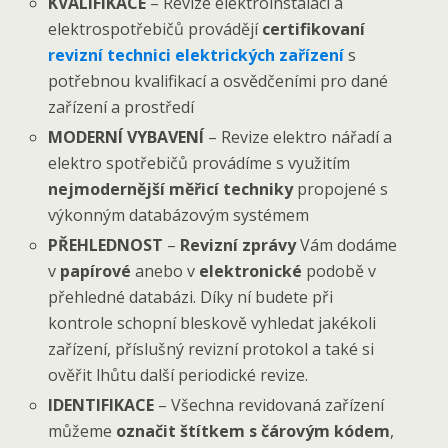
KVALIFIKACE
– Revize elektroinstalací a
elektrospotřebičů provádějí
certifikovaní
revizní technici elektrických zařízení
s
potřebnou kvalifikací a osvědčeními pro dané
zařízení a prostředí
MODERNÍ VYBAVENÍ
– Revize elektro nářadí a
elektro spotřebičů provádíme s využitím
nejmodernější měřicí techniky
propojené s
výkonným databázovým systémem
PŘEHLEDNOST
–
Revizní zprávy
Vám dodáme
v
papírové
anebo v
elektronické
podobě v
přehledné databázi. Díky ní budete při
kontrole schopní bleskově vyhledat jakékoli
zařízení, příslušný revizní protokol a také si
ověřit lhůtu další periodické revize.
IDENTIFIKACE
– Všechna revidovaná zařízení
můžeme
označit štítkem s čárovým kódem
,