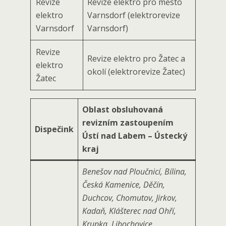
Revize
Revize elektro pro město
elektro
Varnsdorf (elektrorevize
Varnsdorf
Varnsdorf)
Revize
Revize elektro pro Žatec a
elektro
okolí (elektrorevize Žatec)
Žatec
Oblast obsluhovaná
revizním zastoupením
Dispečink
Ústí nad Labem – Ústecký
kraj
Benešov nad Ploučnicí, Bílina,
Česká Kamenice, Děčín,
Duchcov, Chomutov, Jirkov,
Kadaň, Klášterec nad Ohří,
Krupka, Libochovice,