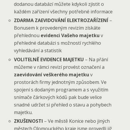
dodanou databází můžete kdykoli zjistit o
každém zařízení všechny potřebné informace
ZDARMA ZAEVIDOVÁNÍ ELEKTROZAŘÍZENÍ
–
Bonusem k provedeným revizím získáte
přehlednou
evidenci Vašeho majetku
v
přehledné databázi s možností rychlého
vyhledávání a statistik
VOLITELNĚ EVIDENCE MAJETKU
– Na přání
můžeme v rámci revizí provést označení a
zaevidování veškerého majetku
v
prostorách firmy jednotným způsobem. Ve
spojení s dodaným programem a s využitím
snímače čárkových kódů pak bude velice
snadné udržet si přehled o stavu a pohybech
majetku.
ZKUŠENOSTI
– Ve městě Konice nebo jiných
městech Olomouckého kraje jsme provedli již