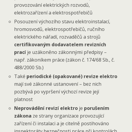
provozování elektrických rozvodů,
elektrozařízení a elektrospotřebičů
Posouzení výchozího stavu elektroinstalací,
hromosvodů, elektrospotřebičů, ručního
elektrického nářadí, rozvaděčů a strojů
certifikovaným dodavatelem revizních
prací
je uzákoněno zákonnými předpisy –
např. zákoníkem práce (zákon č. 174/68 Sb., č.
488/2000 Sb.)
Také
periodické (opakované) revize elektro
mají své zákonné ustanovení – bez nich
pozbývá po vypršení výchozí revize její
platnost
Neprovádění revizí elektro
je
porušením
zákona
ze strany organizace provozující
zařízení či instalaci a je citelně postihováno
inspektoráty bezpečnosti práce při kontrolách