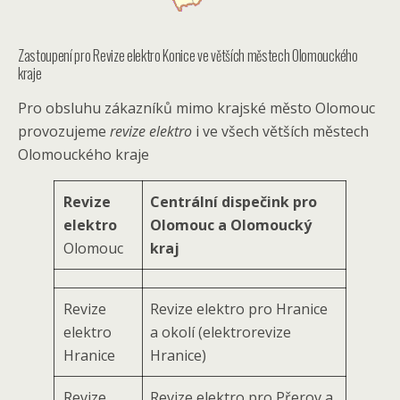
Zastoupení pro Revize elektro Konice ve větších městech Olomouckého
kraje
Pro obsluhu zákazníků mimo krajské město Olomouc
provozujeme
revize elektro
i ve všech větších městech
Olomouckého kraje
Revize
Centrální dispečink pro
elektro
Olomouc a Olomoucký
Olomouc
kraj
Revize
Revize elektro pro Hranice
elektro
a okolí (elektrorevize
Hranice
Hranice)
Revize
Revize elektro pro Přerov a