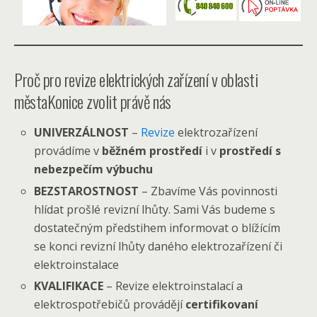
Proč pro revize elektrických zařízení v oblasti
městaKonice zvolit právě nás
UNIVERZÁLNOST
–
Revize
elektrozařízení
provádíme v
běžném prostředí
i v
prostředí s
nebezpečím výbuchu
BEZSTAROSTNOST
– Zbavíme Vás povinnosti
hlídat prošlé revizní lhůty. Sami Vás budeme s
dostatečným předstihem informovat o blížícím
se konci revizní lhůty daného elektrozařízení či
elektroinstalace
KVALIFIKACE
– Revize elektroinstalací a
elektrospotřebičů provádějí
certifikovaní