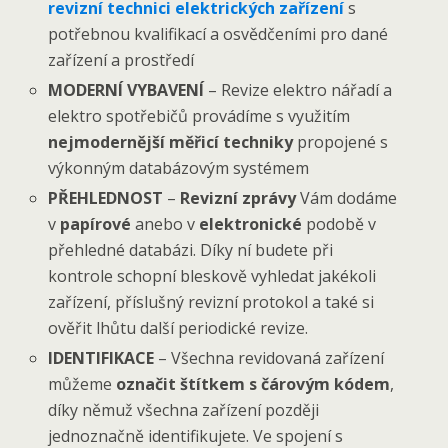
revizní technici elektrických zařízení
s
potřebnou kvalifikací a osvědčeními pro dané
zařízení a prostředí
MODERNÍ VYBAVENÍ
– Revize elektro nářadí a
elektro spotřebičů provádíme s využitím
nejmodernější měřicí techniky
propojené s
výkonným databázovým systémem
PŘEHLEDNOST
–
Revizní zprávy
Vám dodáme
v
papírové
anebo v
elektronické
podobě v
přehledné databázi. Díky ní budete při
kontrole schopní bleskově vyhledat jakékoli
zařízení, příslušný revizní protokol a také si
ověřit lhůtu další periodické revize.
IDENTIFIKACE
– Všechna revidovaná zařízení
můžeme
označit štítkem s čárovým kódem
,
díky němuž všechna zařízení později
jednoznačně identifikujete. Ve spojení s