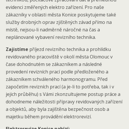
evidenci změřených elektro zařízení. Pro naše
zákazníky v oblasti města Konice poskytujeme také
služby drobných oprav zjištěných závad přímo na
místě, nejsou-li nadměrně náročné na čas a
neplánované vybavení revizního technika.
Zajistíme
příjezd revizního technika a prohlídku
revidovaného pracoviště v okolí města Olomouc v
čase dohodnutém se zákazníkem a následné
provedení revizních prací podle předloženého a
zákazníkem schváleného harmonogramu. Před
započetím revizních prací (a je-li to potřeba, tak i v
jejich průběhu) s Vámi zkonzultujeme postup práce a
dohodneme náležitosti přípravy revidovaných zařízení
a objektů, aby byla zajištěna bezpečnost osob a
majetku během provádění elektrorevizí.
Elektrorevize Konice nabízí: