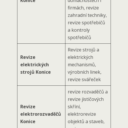
Konice
domácnostech i
firmách, revize
zahradní techniky,
revize spotřebičů
a kontroly
spotřebičů
Revize strojů a
Revize
elektrických
elektrických
mechanismů,
strojů Konice
výrobních linek,
revize svářeček
revize rozvaděčů a
revize jističových
Revize
skříní,
elektrorozvaděčů
elektrorevize
Konice
objektů a staveb,