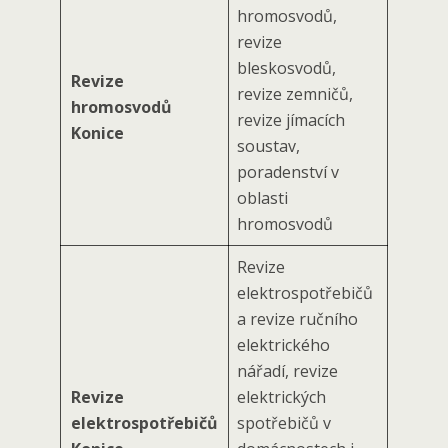
hromosvodů,
revize
bleskosvodů,
Revize
revize zemničů,
hromosvodů
revize jímacích
Konice
soustav,
poradenství v
oblasti
hromosvodů
Revize
elektrospotřebičů
a revize ručního
elektrického
nářadí, revize
Revize
elektrických
elektrospotřebičů
spotřebičů v