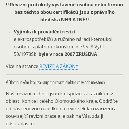
!! Revizní protokoly vystavené osobou nebo firmou
bez těchto obou certifikátů jsou z právního
hlediska NEPLATNÉ !!
Výjimka k provádění revizí
elektrospotřebičů a ručního nářadí kteroukoli
osobou s platnou zkouškou dle §5–8 Vyhl.
50/1978Sb.
byla v roce 2007 ZRUŠENÁ
Více na stránce
REVIZE A ZÁKONY
V Olomouckém kraji zajišťujeme revize elektro ve všech městech
Naši revizní technici jsou k dispozici zákazníkům v
oblasti Konice i celého Olomouckého kraje. Obdržíte
od nás cenovou nabídku na revize elektrozařízení a
související revizní práce a je pak na Vás, zda ji
odsouhlasíte.