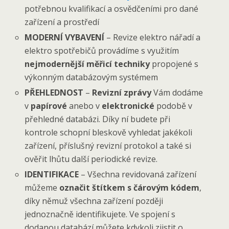
potřebnou kvalifikací a osvědčeními pro dané
zařízení a prostředí
MODERNÍ VYBAVENÍ
– Revize elektro nářadí a
elektro spotřebičů provádíme s využitím
nejmodernější měřicí techniky
propojené s
výkonným databázovým systémem
PŘEHLEDNOST
–
Revizní zprávy
Vám dodáme
v
papírové
anebo v
elektronické
podobě v
přehledné databázi. Díky ní budete při
kontrole schopní bleskově vyhledat jakékoli
zařízení, příslušný revizní protokol a také si
ověřit lhůtu další periodické revize.
IDENTIFIKACE
– Všechna revidovaná zařízení
můžeme
označit štítkem s čárovým kódem
,
díky němuž všechna zařízení později
jednoznačně identifikujete. Ve spojení s
dodanou databází můžete kdykoli zjistit o