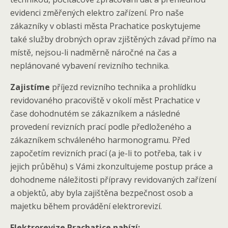
evidenci změřených elektro zařízení. Pro naše
zákazníky v oblasti města Prachatice poskytujeme
také služby drobných oprav zjištěných závad přímo na
místě, nejsou-li nadměrně náročné na čas a
neplánované vybavení revizního technika.
Zajistíme
příjezd revizního technika a prohlídku
revidovaného pracoviště v okolí měst Prachatice v
čase dohodnutém se zákazníkem a následné
provedení revizních prací podle předloženého a
zákazníkem schváleného harmonogramu. Před
započetím revizních prací (a je-li to potřeba, tak i v
jejich průběhu) s Vámi zkonzultujeme postup práce a
dohodneme náležitosti přípravy revidovaných zařízení
a objektů, aby byla zajištěna bezpečnost osob a
majetku během provádění elektrorevizí.
Elektrorevize Prachatice nabízí: