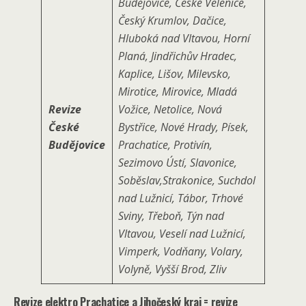
Budějovice, České Velenice,
Český Krumlov, Dačice,
Hluboká nad Vltavou, Horní
Planá, Jindřichův Hradec,
Kaplice, Lišov, Milevsko,
Mirotice, Mirovice, Mladá
Revize
Vožice, Netolice, Nová
České
Bystřice, Nové Hrady, Písek,
Budějovice
Prachatice, Protivín,
Sezimovo Ústí, Slavonice,
Soběslav,Stra­konice, Suchdol
nad Lužnicí, Tábor, Trhové
Sviny, Třeboň, Týn nad
Vltavou, Veselí nad Lužnicí,
Vimperk, Vodňany, Volary,
Volyně, Vyšší Brod, Zliv
Revize elektro Prachatice a Jihočeský kraj = revize