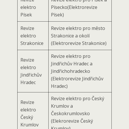
elektro
Písecko(Elektro­revize
Písek
Písek)
Revize
Revize elektro pro město
elektro
Strakonice a okolí
Strakonice
(Elektrorevize Strakonice)
Revize elektro pro
Revize
Jindřichův Hradec a
elektro
Jindřichohradecko
Jindřichův
(Elektrorevize Jindřichův
Hradec
Hradec)
Revize elektro pro Český
Revize
Krumlov a
elektro
Českokrumlovsko
Český
(Elekrorevize Český
Krumlov
Krumlov)