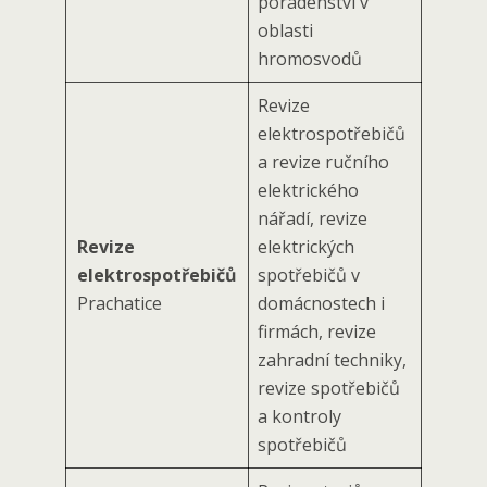
poradenství v
oblasti
hromosvodů
Revize
elektrospotřebičů
a revize ručního
elektrického
nářadí, revize
Revize
elektrických
elektrospotřebičů
spotřebičů v
Prachatice
domácnostech i
firmách, revize
zahradní techniky,
revize spotřebičů
a kontroly
spotřebičů