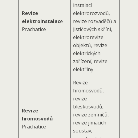
instalací
Revize
elektrorozvodů,
elektroinstalac
e
revize rozvaděčů a
Prachatice
jističových skříní,
elektrorevize
objektů, revize
elektrických
zařízení, revize
elektřiny
Revize
hromosvodů,
revize
bleskosvodů,
Revize
revize zemničů,
hromosvodů
revize jímacích
Prachatice
soustav,