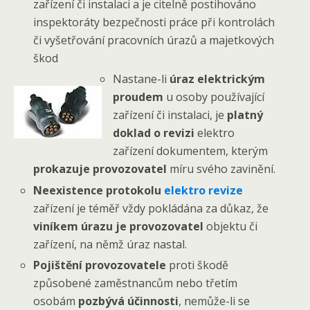
zařízení či instalaci a je citelně postihováno
inspektoráty bezpečnosti práce při kontrolách
či vyšetřování pracovních úrazů a majetkových
škod
Nastane-li
úraz elektrickým
proudem
u osoby používající
zařízení či instalaci, je
platný
doklad o revizi
elektro
zařízení dokumentem, kterým
prokazuje provozovatel
míru svého zavinění.
Neexistence protokolu
elektro revize
zařízení je téměř vždy pokládána za důkaz, že
viníkem úrazu je provozovatel
objektu či
zařízení, na němž úraz nastal.
Pojištění provozovatele
proti škodě
způsobené zaměstnancům nebo třetím
osobám
pozbývá účinnosti
, nemůže-li se