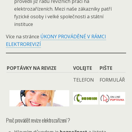
provedli již řadu revizních prací na
elektrozařízeních. Mezi naše zákazníky patří
fyzické osoby i velké společnosti a státní
instituce
Více na stránce
ÚKONY PROVÁDĚNÉ V RÁMCI
ELEKTROREVIZÍ
POPTÁVKY NA REVIZE
VOLEJTE
PIŠTE
TELEFON
FORMULÁŘ
Proč provádět revize elektrozařízení ?
Hlavním důvodem je
bezpečnost
a jistota