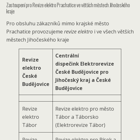
Zastoupení pro Revize elektro Prachatice ve větších městech Jihočeského
kraje
Pro obsluhu zákazníků mimo krajské město
Prachatice provozujeme
revize elektro
i ve všech větších
městech Jihočeského kraje
Centrální
Revize
dispečink Elektrorevize
elektro
České Budějovice pro
České
Jihočeský kraj a České
Budějovice
Budějovice
Revize
Revize elektro pro město
elektro
Tábor a Táborsko
Tábor
(Elektrorevize Tábor)
Revize
Revize elektro pro Písek a