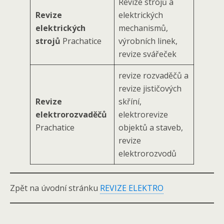
Revize strojů a
Revize
elektrických
elektrických
mechanismů,
strojů
Prachatice
výrobních linek,
revize svářeček
revize rozvaděčů a
revize jističových
Revize
skříní,
elektrorozvaděčů
elektrorevize
Prachatice
objektů a staveb,
revize
elektrorozvodů
Zpět na úvodní stránku
REVIZE ELEKTRO