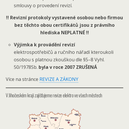
smlouvy o provedení revizí.
!! Revizní protokoly vystavené osobou nebo firmou
bez těchto obou certifikátů jsou z právního
hlediska NEPLATNÉ !!
Výjimka k provádění revizí
elektrospotřebičů a ručního nářadí kteroukoli
osobou s platnou zkouškou dle §5–8 Vyhl.
50/1978Sb.
byla v roce 2007 ZRUŠENÁ
Více na stránce
REVIZE A ZÁKONY
V Jihočeském kraji zajišťujeme revize elektro ve všech městech