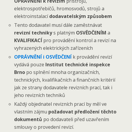
OPRÁVNĚNÍ k revizím
přístrojů,
elektrospotřebičů, hromosvodů, strojů a
elektroinstalací
dodavatelským způsobem
Tento dodavatel musí dále zaměstnávat
revizní techniky
s platným
OSVĚDČENÍM
a
KVALIFIKACÍ
pro provádění kontrol a revizí na
vyhrazených elektrických zařízeních
OPRÁVNĚNÍ i OSVĚDČENÍ
k provádění revizí
vydává pouze
Institut technické inspekce
Brno
po splnění mnoha organizačních,
technických, kvalifikačních a finančních kritérií
jak ze strany dodavatele revizních prací, tak i
jeho revizních techniků
Každý objednatel revizních prací by měl ve
vlastním zájmu
požadovat předložení těchto
dokumentů
po dodavateli před uzavřením
smlouvy o provedení revizí.