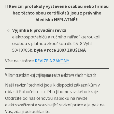
!! Revizní protokoly vystavené osobou nebo firmou
bez těchto obou certifikátů jsou z právního
hlediska NEPLATNÉ !!
Výjimka k provádění revizí
elektrospotřebičů a ručního nářadí kteroukoli
osobou s platnou zkouškou dle §5–8 Vyhl.
50/1978Sb.
byla v roce 2007 ZRUŠENÁ
Více na stránce
REVIZE A ZÁKONY
V Jihomoravském kraji zajišťujeme revize elektro ve všech městech
Naši revizní technici jsou k dispozici zákazníkům v
oblasti Pohořelice i celého Jihomoravského kraje.
Obdržíte od nás cenovou nabídku na revize
elektrozařízení a související revizní práce a je pak na
Vás, zda ji odsouhlasíte.