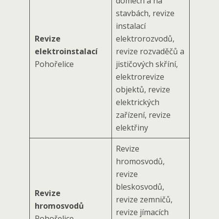
domech a na
stavbách, revize
instalací
Revize
elektrorozvodů,
elektroinstalací
revize rozvaděčů a
Pohořelice
jističových skříní,
elektrorevize
objektů, revize
elektrických
zařízení, revize
elektřiny
Revize
hromosvodů,
revize
bleskosvodů,
Revize
revize zemničů,
hromosvodů
revize jímacích
Pohořelice