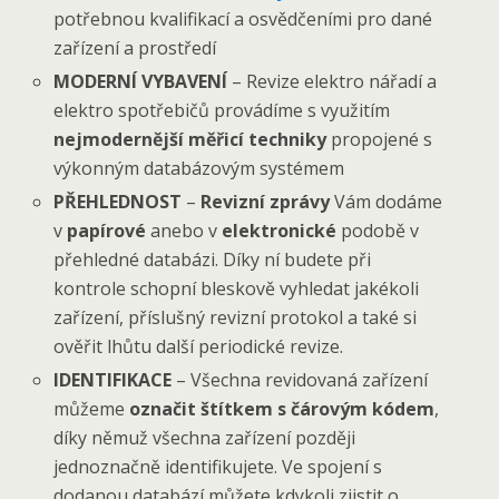
potřebnou kvalifikací a osvědčeními pro dané
zařízení a prostředí
MODERNÍ VYBAVENÍ
– Revize elektro nářadí a
elektro spotřebičů provádíme s využitím
nejmodernější měřicí techniky
propojené s
výkonným databázovým systémem
PŘEHLEDNOST
–
Revizní zprávy
Vám dodáme
v
papírové
anebo v
elektronické
podobě v
přehledné databázi. Díky ní budete při
kontrole schopní bleskově vyhledat jakékoli
zařízení, příslušný revizní protokol a také si
ověřit lhůtu další periodické revize.
IDENTIFIKACE
– Všechna revidovaná zařízení
můžeme
označit štítkem s čárovým kódem
,
díky němuž všechna zařízení později
jednoznačně identifikujete. Ve spojení s
dodanou databází můžete kdykoli zjistit o