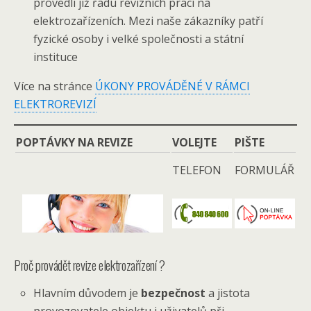
provedli již řadu revizních prací na
elektrozařízeních. Mezi naše zákazníky patří
fyzické osoby i velké společnosti a státní
instituce
Více na stránce
ÚKONY PROVÁDĚNÉ V RÁMCI
ELEKTROREVIZÍ
POPTÁVKY NA REVIZE
VOLEJTE
PIŠTE
TELEFON
FORMULÁŘ
Proč provádět revize elektrozařízení ?
Hlavním důvodem je
bezpečnost
a jistota
provozovatele objektu i uživatelů při