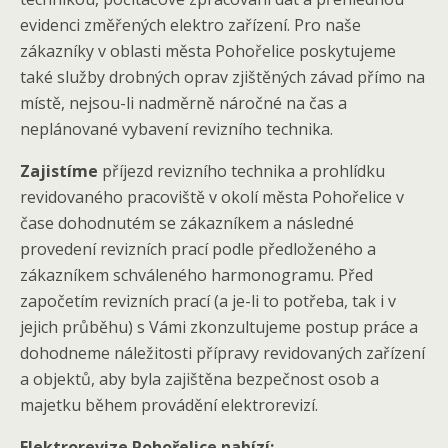
evidenci změřených elektro zařízení. Pro naše
zákazníky v oblasti města Pohořelice poskytujeme
také služby drobných oprav zjištěných závad přímo na
místě, nejsou-li nadměrně náročné na čas a
neplánované vybavení revizního technika.
Zajistíme
příjezd revizního technika a prohlídku
revidovaného pracoviště v okolí města Pohořelice v
čase dohodnutém se zákazníkem a následné
provedení revizních prací podle předloženého a
zákazníkem schváleného harmonogramu. Před
započetím revizních prací (a je-li to potřeba, tak i v
jejich průběhu) s Vámi zkonzultujeme postup práce a
dohodneme náležitosti přípravy revidovaných zařízení
a objektů, aby byla zajištěna bezpečnost osob a
majetku během provádění elektrorevizí.
Elektrorevize Pohořelice nabízí: