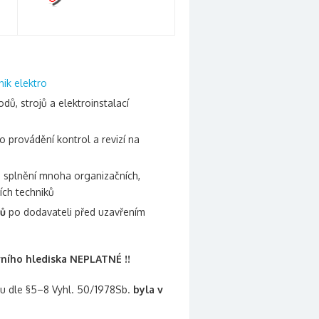
nik elektro
dů, strojů a elektroinstalací
o provádění kontrol a revizí na
 splnění mnoha organizačních,
ních techniků
tů
po dodavateli před uzavřením
vního hlediska NEPLATNÉ !!
ou dle §5–8 Vyhl. 50/1978Sb.
byla v