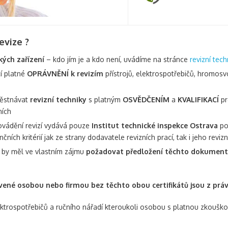
evize ?
kých zařízení
– kdo jím je a kdo není, uvádíme na stránce
revizní tech
cí platné
OPRÁVNĚNÍ k revizím
přístrojů, elektrospotřebičů, hromosvo
městnávat
revizní techniky
s platným
OSVĚDČENÍM
a
KVALIFIKACÍ
pr
ních
ovádění revizí vydává pouze
Institut technické inspekce Ostrava
po
nčních kritérií jak ze strany dodavatele revizních prací, tak i jeho reviz
í by měl ve vlastním zájmu
požadovat předložení těchto dokumen
avené osobou nebo firmou bez těchto obou certifikátů jsou z prá
ktrospotřebičů a ručního nářadí kteroukoli osobou s platnou zkoušk