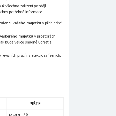
muž všechna zařízení později
šechny potřebné informace
videnci Vašeho majetku
v přehledné
veškerého majetku
v prostorách
k bude velice snadné udržet si
evizních prací na elektrozařízeních.
PIŠTE
FORMULÁŘ