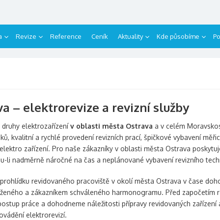
a
Revize
Reference
Ceník
Aktuality
Kde působíme
Po
a – elektrorevize a revizní služby
druhy elektrozařízení
v oblasti města Ostrava
a v celém Moravskos
ků, kvalitní a rychlé provedení revizních prací, špičkové vybavení měři
elektro zařízení. Pro naše zákazníky v oblasti města Ostrava poskyt
ou-li nadměrně náročné na čas a neplánované vybavení revizního tech
a prohlídku revidovaného pracoviště v okolí města Ostrava v čase d
oženého a zákazníkem schváleného harmonogramu. Před započetím revizn
postup práce a dohodneme náležitosti přípravy revidovaných zařízení a
ádění elektrorevizí.