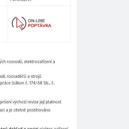
kých rozvodů, elektrozařízení a
adí, rozvaděčů a strojů
ráce (zákon č. 174/68 Sb., č.
šení výchozí revize její platnost
aci a je citelně postihováno
atný doklad o revizi
elektro zařízení