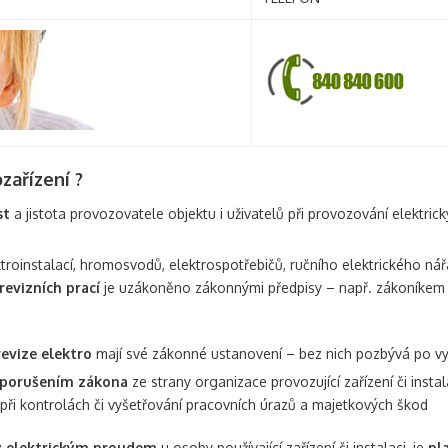
zařízení ?
st
a jistota provozovatele objektu i uživatelů při provozování elektric
roinstalací, hromosvodů, elektrospotřebičů, ručního elektrického nář
evizních prací
je uzákoněno zákonnými předpisy – např. zákoníkem p
evize elektro
mají své zákonné ustanovení – bez nich pozbývá po vypr
porušením zákona
ze strany organizace provozující zařízení či instal
při kontrolách či vyšetřování pracovních úrazů a majetkových škod
z elektrickým proudem
u osoby používající zařízení či instalaci, je
pl