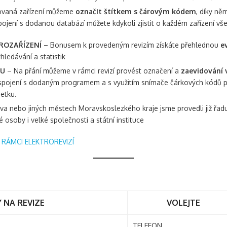
ovaná zařízení můžeme
označit štítkem s čárovým kódem
, díky ně
spojení s dodanou databází můžete kdykoli zjistit o každém zařízení v
ROZAŘÍZENÍ
– Bonusem k provedeným revizím získáte přehlednou
e
hledávání a statistik
KU
– Na přání můžeme v rámci revizí provést označení a
zaevidování 
pojení s dodaným programem a s využitím snímače čárkových kódů pa
etku.
a nebo jiných městech Moravskoslezkého kraje jsme provedli již řadu r
é osoby i velké společnosti a státní instituce
RÁMCI ELEKTROREVIZÍ
 NA REVIZE
VOLEJTE
TELEFON