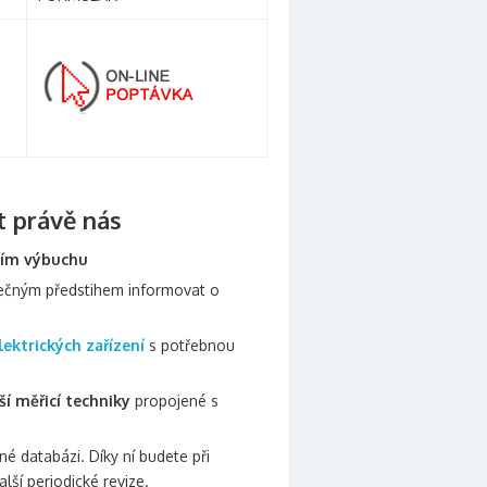
t právě nás
čím výbuchu
tečným předstihem informovat o
lektrických zařízení
s potřebnou
í měřicí techniky
propojené s
é databázi. Díky ní budete při
alší periodické revize.