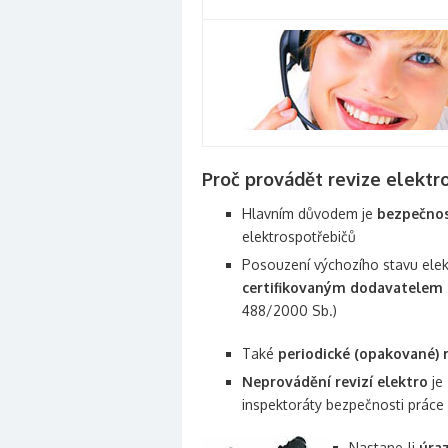
Proč provádět revize elektro
Hlavním důvodem je
bezpečno
elektrospotřebičů
Posouzení výchozího stavu elekt
certifikovaným dodavatelem r
488/2000 Sb.)
Také
periodické (opakované) r
Neprovádění revizí elektro
je
inspektoráty bezpečnosti práce 
Nastane-li
úra