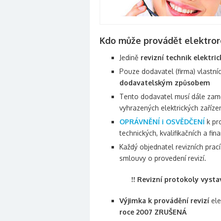
Kdo může provádět elektror
Jedině
revizní technik elektric
Pouze dodavatel (firma) vlastní
dodavatelským způsobem
Tento dodavatel musí dále za
vyhrazených elektrických zaříze
OPRÁVNĚNÍ i OSVĚDČENÍ
k pr
technických, kvalifikačních a fina
Každý objednatel revizních prac
smlouvy o provedení revizí.
!! Revizní protokoly vyst
Výjimka k provádění revizí
ele
roce 2007 ZRUŠENÁ