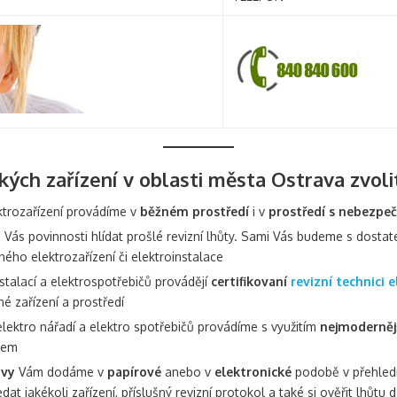
ckých zařízení v oblasti města Ostrava zvoli
ktrozařízení provádíme v
běžném prostředí
i v
prostředí s nebezpe
Vás povinnosti hlídat prošlé revizní lhůty. Sami Vás budeme s dosta
aného elektrozařízení či elektroinstalace
stalací a elektrospotřebičů provádějí
certifikovaní
revizní technici e
né zařízení a prostředí
lektro nářadí a elektro spotřebičů provádíme s využitím
nejmodernějš
mem
ávy
Vám dodáme v
papírové
anebo v
elektronické
podobě v přehledn
t jakékoli zařízení, příslušný revizní protokol a také si ověřit lhůtu d