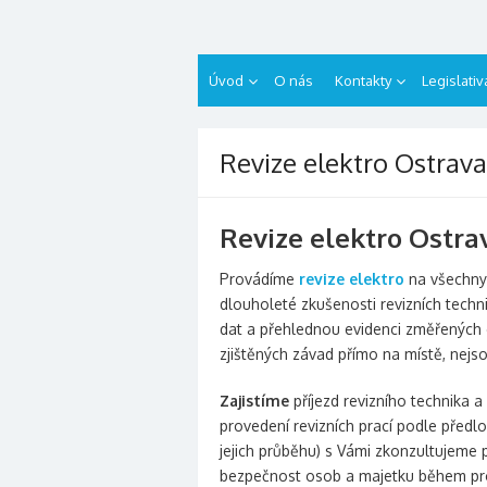
Přeskočit
revizelektro.cz
na
obsah
Úvod
O nás
Kontakty
Legislativ
Revize elektro Ostrava
Revize elektro Ostrav
Provádíme
revize elektro
na všechny 
dlouholeté zkušenosti revizních techni
dat a přehlednou evidenci změřených 
zjištěných závad přímo na místě, nejs
Zajistíme
příjezd revizního technika 
provedení revizních prací podle předl
jejich průběhu) s Vámi zkonzultujeme 
bezpečnost osob a majetku během prov