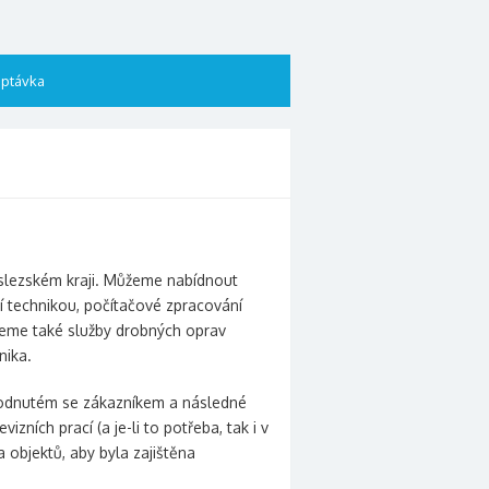
ptávka
lezském kraji. Můžeme nabídnout
cí technikou, počítačové zpracování
ujeme také služby drobných oprav
nika.
ohodnutém se zákazníkem a následné
ích prací (a je-li to potřeba, tak i v
 objektů, aby byla zajištěna