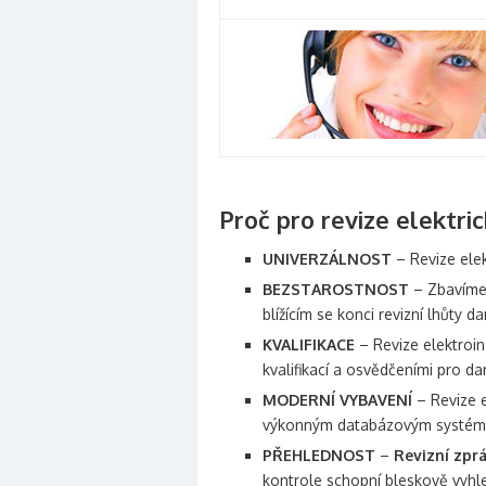
Proč pro revize elektri
UNIVERZÁLNOST
– Revize ele
BEZSTAROSTNOST
– Zbavíme 
blížícím se konci revizní lhůty d
KVALIFIKACE
– Revize elektroin
kvalifikací a osvědčeními pro da
MODERNÍ VYBAVENÍ
– Revize e
výkonným databázovým systé
PŘEHLEDNOST
–
Revizní zpr
kontrole schopní bleskově vyhleda