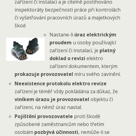
zařízení či instalaci a je citelně postihováno
inspektoráty bezpečnosti práce při kontrolách
či vyšetřování pracovních úrazů a majetkových
škod
Nastane-li
úraz elektrickým
proudem
u osoby používající
zařízení či instalaci, je
platný
doklad o revizi
elektro
zařízení dokumentem, kterým
prokazuje provozovatel
míru svého zavinění.
Neexistence protokolu elektro revize
zařízení je téměř vždy pokládána za důkaz, že
viníkem úrazu je provozovatel
objektu či
zařízení, na němž úraz nastal.
Pojištění provozovatele
proti škodě
způsobené zaměstnancům nebo třetím
osobám
pozbývá účinnosti
, nemůže-li se