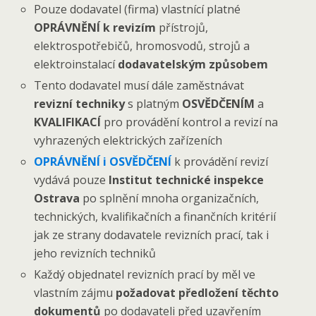
Pouze dodavatel (firma) vlastnící platné
OPRÁVNĚNÍ k revizím
přístrojů,
elektrospotřebičů, hromosvodů, strojů a
elektroinstalací
dodavatelským způsobem
Tento dodavatel musí dále zaměstnávat
revizní techniky
s platným
OSVĚDČENÍM
a
KVALIFIKACÍ
pro provádění kontrol a revizí na
vyhrazených elektrických zařízeních
OPRÁVNĚNÍ i OSVĚDČENÍ
k provádění revizí
vydává pouze
Institut technické inspekce
Ostrava
po splnění mnoha organizačních,
technických, kvalifikačních a finančních kritérií
jak ze strany dodavatele revizních prací, tak i
jeho revizních techniků
Každý objednatel revizních prací by měl ve
vlastním zájmu
požadovat předložení těchto
dokumentů
po dodavateli před uzavřením