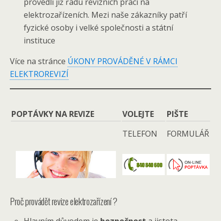
provedli již řadu revizních prací na
elektrozařízeních. Mezi naše zákazníky patří
fyzické osoby i velké společnosti a státní
instituce
Více na stránce
ÚKONY PROVÁDĚNÉ V RÁMCI
ELEKTROREVIZÍ
POPTÁVKY NA REVIZE
VOLEJTE
PIŠTE
TELEFON
FORMULÁŘ
Proč provádět revize elektrozařízení ?
Hlavním důvodem je
bezpečnost
a jistota