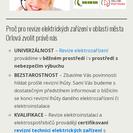
Proč pro revize elektrických zařízení v oblasti města
Orlová zvolit právě nás
UNIVERZÁLNOST
–
Revize elektrozařízení
provádíme v
běžném prostředí
i v
prostředí s
nebezpečím výbuchu
BEZSTAROSTNOST
– Zbavíme Vás povinnosti
hlídat prošlé revizní lhůty. Sami Vás budeme s
dostatečným předstihem informovat o blížícím
se konci revizní lhůty daného elektrozařízení či
elektroinstalace
KVALIFIKACE
– Revize elektroinstalací a
elektrospotřebičů provádějí
certifikovaní
revizní technici elektrických zařízení
s