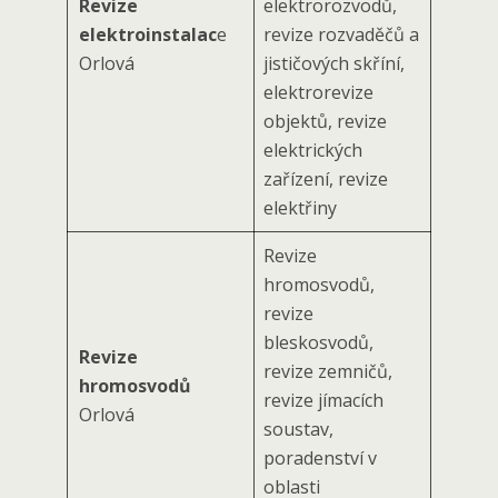
Revize
elektrorozvodů,
elektroinstalac
e
revize rozvaděčů a
Orlová
jističových skříní,
elektrorevize
objektů, revize
elektrických
zařízení, revize
elektřiny
Revize
hromosvodů,
revize
bleskosvodů,
Revize
revize zemničů,
hromosvodů
revize jímacích
Orlová
soustav,
poradenství v
oblasti