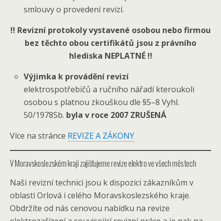
smlouvy o provedení revizí.
!! Revizní protokoly vystavené osobou nebo firmou
bez těchto obou certifikátů jsou z právního
hlediska NEPLATNÉ !!
Výjimka k provádění revizí
elektrospotřebičů a ručního nářadí kteroukoli
osobou s platnou zkouškou dle §5–8 Vyhl.
50/1978Sb.
byla v roce 2007 ZRUŠENÁ
Více na stránce
REVIZE A ZÁKONY
V Moravskoslezském kraji zajišťujeme revize elektro ve všech městech
Naši revizní technici jsou k dispozici zákazníkům v
oblasti Orlová i celého Moravskoslezského kraje.
Obdržíte od nás cenovou nabídku na revize