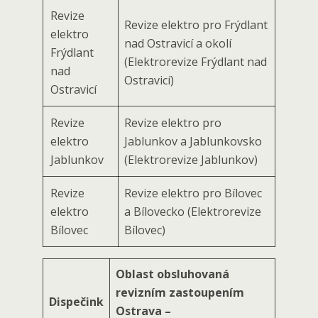
Revize
Revize elektro pro Frýdlant
elektro
nad Ostravicí a okolí
Frýdlant
(Elektrorevize Frýdlant nad
nad
Ostravicí)
Ostravicí
Revize
Revize elektro pro
elektro
Jablunkov a Jablunkovsko
Jablunkov
(Elektrorevize Jablunkov)
Revize
Revize elektro pro Bílovec
elektro
a Bílovecko (Elektrorevize
Bílovec
Bílovec)
Oblast obsluhovaná
revizním zastoupením
Dispečink
Ostrava –