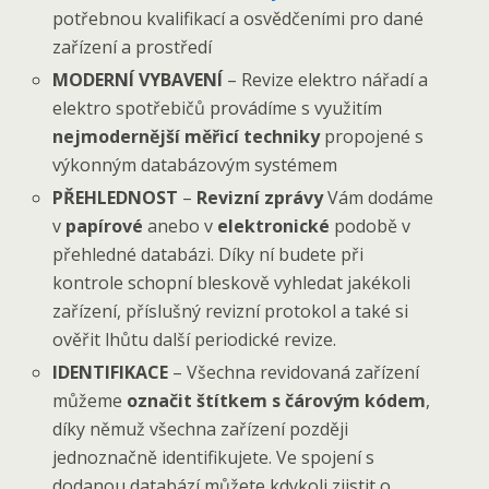
potřebnou kvalifikací a osvědčeními pro dané
zařízení a prostředí
MODERNÍ VYBAVENÍ
– Revize elektro nářadí a
elektro spotřebičů provádíme s využitím
nejmodernější měřicí techniky
propojené s
výkonným databázovým systémem
PŘEHLEDNOST
–
Revizní zprávy
Vám dodáme
v
papírové
anebo v
elektronické
podobě v
přehledné databázi. Díky ní budete při
kontrole schopní bleskově vyhledat jakékoli
zařízení, příslušný revizní protokol a také si
ověřit lhůtu další periodické revize.
IDENTIFIKACE
– Všechna revidovaná zařízení
můžeme
označit štítkem s čárovým kódem
,
díky němuž všechna zařízení později
jednoznačně identifikujete. Ve spojení s
dodanou databází můžete kdykoli zjistit o