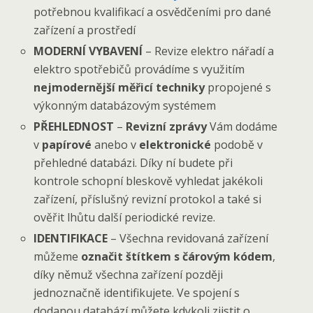
potřebnou kvalifikací a osvědčeními pro dané
zařízení a prostředí
MODERNÍ VYBAVENÍ
– Revize elektro nářadí a
elektro spotřebičů provádíme s využitím
nejmodernější měřicí techniky
propojené s
výkonným databázovým systémem
PŘEHLEDNOST
–
Revizní zprávy
Vám dodáme
v
papírové
anebo v
elektronické
podobě v
přehledné databázi. Díky ní budete při
kontrole schopní bleskově vyhledat jakékoli
zařízení, příslušný revizní protokol a také si
ověřit lhůtu další periodické revize.
IDENTIFIKACE
– Všechna revidovaná zařízení
můžeme
označit štítkem s čárovým kódem
,
díky němuž všechna zařízení později
jednoznačně identifikujete. Ve spojení s
dodanou databází můžete kdykoli zjistit o