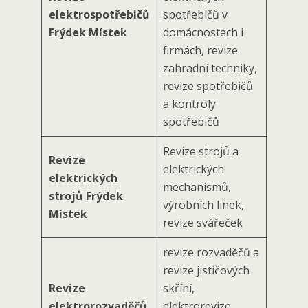
elektrospotřebičů
spotřebičů v
Frýdek Místek
domácnostech i
firmách, revize
zahradní techniky,
revize spotřebičů
a kontroly
spotřebičů
Revize strojů a
Revize
elektrických
elektrických
mechanismů,
strojů Frýdek
výrobních linek,
Místek
revize svářeček
revize rozvaděčů a
revize jističových
Revize
skříní,
elektrorozvaděčů
elektrorevize