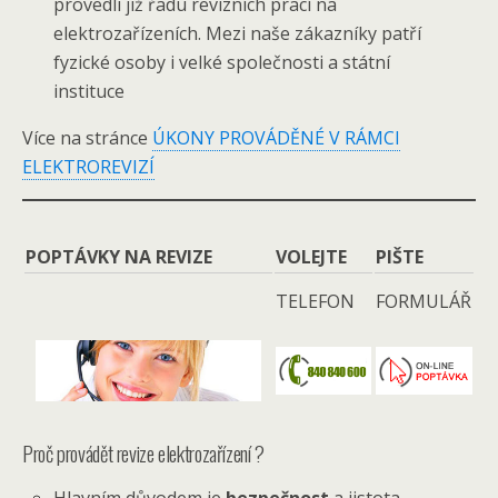
provedli již řadu revizních prací na
elektrozařízeních. Mezi naše zákazníky patří
fyzické osoby i velké společnosti a státní
instituce
Více na stránce
ÚKONY PROVÁDĚNÉ V RÁMCI
ELEKTROREVIZÍ
POPTÁVKY NA REVIZE
VOLEJTE
PIŠTE
TELEFON
FORMULÁŘ
Proč provádět revize elektrozařízení ?
Hlavním důvodem je
bezpečnost
a jistota