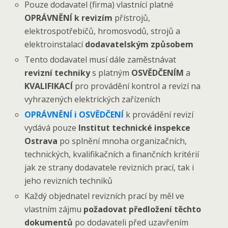
Pouze dodavatel (firma) vlastnící platné
OPRÁVNĚNÍ k revizím
přístrojů,
elektrospotřebičů, hromosvodů, strojů a
elektroinstalací
dodavatelským způsobem
Tento dodavatel musí dále zaměstnávat
revizní techniky
s platným
OSVĚDČENÍM
a
KVALIFIKACÍ
pro provádění kontrol a revizí na
vyhrazených elektrických zařízeních
OPRÁVNĚNÍ i OSVĚDČENÍ
k provádění revizí
vydává pouze
Institut technické inspekce
Ostrava
po splnění mnoha organizačních,
technických, kvalifikačních a finančních kritérií
jak ze strany dodavatele revizních prací, tak i
jeho revizních techniků
Každý objednatel revizních prací by měl ve
vlastním zájmu
požadovat předložení těchto
dokumentů
po dodavateli před uzavřením