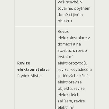
Vaší stavbě, v
továrně, obytném
domě či jiném
objektu
Revize
elektroinstalace v
domech a na
stavbách, revize
instalací
Revize
elektrorozvodů,
elektroinstalac
e
revize rozvaděčů a
Frýdek Místek
jističových skříní,
elektrorevize
objektů, revize
elektrických
zařízení, revize
elektřiny