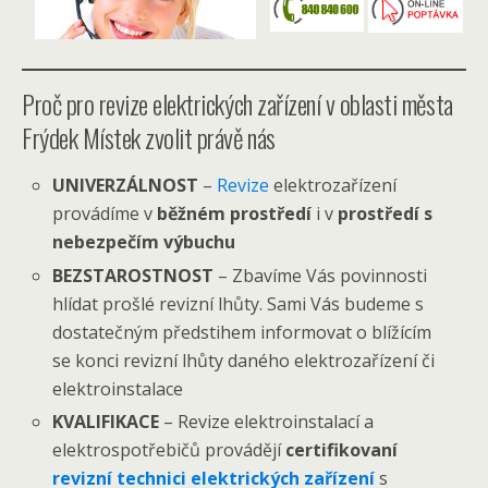
Proč pro revize elektrických zařízení v oblasti města
Frýdek Místek zvolit právě nás
UNIVERZÁLNOST
–
Revize
elektrozařízení
provádíme v
běžném prostředí
i v
prostředí s
nebezpečím výbuchu
BEZSTAROSTNOST
– Zbavíme Vás povinnosti
hlídat prošlé revizní lhůty. Sami Vás budeme s
dostatečným předstihem informovat o blížícím
se konci revizní lhůty daného elektrozařízení či
elektroinstalace
KVALIFIKACE
– Revize elektroinstalací a
elektrospotřebičů provádějí
certifikovaní
revizní technici elektrických zařízení
s