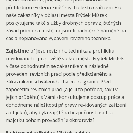
přehlednou evidenci změřených elektro zařízení. Pro
naše zákazníky v oblasti města Frýdek Místek
poskytujeme také služby drobných oprav zjištěných
závad přímo na místě, nejsou-li nadměrně náročné na
čas a neplánované vybavení revizního technika.
Zajistíme
příjezd revizního technika a prohlídku
revidovaného pracoviště v okolí města Frýdek Místek
v čase dohodnutém se zákazníkem a následné
provedení revizních prací podle předloženého a
zákazníkem schváleného harmonogramu. Před
započetím revizních prací (a je-li to potřeba, tak i v
jejich průběhu) s Vámi zkonzultujeme postup práce a
dohodneme náležitosti přípravy revidovaných zařízení
a objektů, aby byla zajištěna bezpečnost osob a
majetku během provádění elektrorevizí.
Elektrorevize Frýdek Místek nabízí: