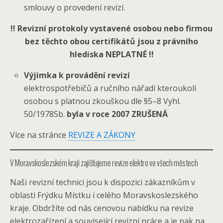
smlouvy o provedení revizí.
!! Revizní protokoly vystavené osobou nebo firmou
bez těchto obou certifikátů jsou z právního
hlediska NEPLATNÉ !!
Výjimka k provádění revizí
elektrospotřebičů a ručního nářadí kteroukoli
osobou s platnou zkouškou dle §5–8 Vyhl.
50/1978Sb.
byla v roce 2007 ZRUŠENÁ
Více na stránce
REVIZE A ZÁKONY
V Moravskoslezském kraji zajišťujeme revize elektro ve všech městech
Naši revizní technici jsou k dispozici zákazníkům v
oblasti Frýdku Místku i celého Moravskoslezského
kraje. Obdržíte od nás cenovou nabídku na revize
elektrozařízení a související revizní práce a je pak na