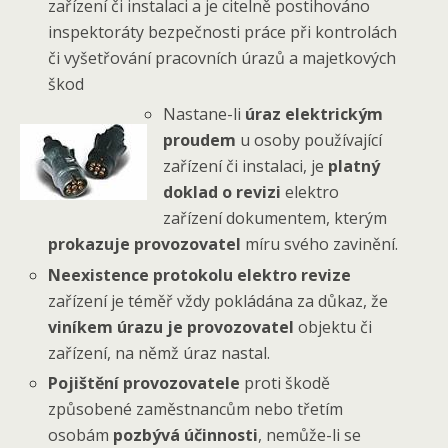
zařízení či instalaci a je citelně postihováno
inspektoráty bezpečnosti práce při kontrolách
či vyšetřování pracovních úrazů a majetkových
škod
Nastane-li
úraz elektrickým
proudem
u osoby používající
zařízení či instalaci, je
platný
doklad o revizi
elektro
zařízení dokumentem, kterým
prokazuje provozovatel
míru svého zavinění.
Neexistence protokolu elektro revize
zařízení je téměř vždy pokládána za důkaz, že
viníkem úrazu je provozovatel
objektu či
zařízení, na němž úraz nastal.
Pojištění provozovatele
proti škodě
způsobené zaměstnancům nebo třetím
osobám
pozbývá účinnosti
, nemůže-li se