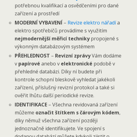
potřebnou kvalifikací a osvědčeními pro dané
zařízení a prostředí
MODERNÍ VYBAVENÍ
–
Revize elektro nářadí
a
elektro spotřebičů provádíme s využitím
nejmodernější měřicí techniky
propojené s
výkonným databázovým systémem
PŘEHLEDNOST
–
Revizní zprávy
Vám dodáme
v
papírové
anebo v
elektronické
podobě v
přehledné databázi. Díky ní budete při
kontrole schopní bleskově vyhledat jakékoli
zařízení, příslušný revizní protokol a také si
ověřit lhůtu další periodické revize.
IDENTIFIKACE
– Všechna revidovaná zařízení
můžeme
označit štítkem s čárovým kódem
,
díky němuž všechna zařízení později
jednoznačně identifikujete. Ve spojení s
dodanou databází můžete kdykoli zjistit o