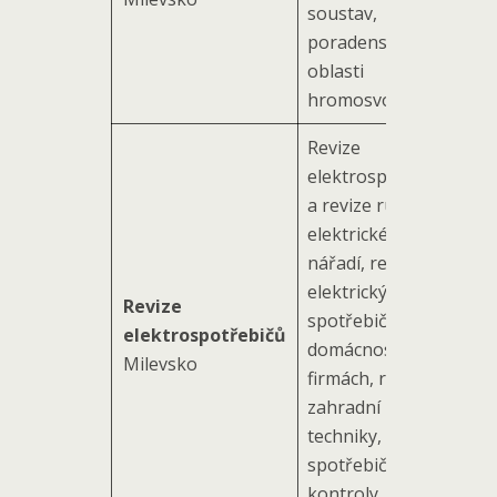
soustav,
poradenství v
oblasti
hromosvodů
Revize
elektrospotřebičů
a revize ručního
elektrického
nářadí, revize
elektrických
Revize
spotřebičů v
elektrospotřebičů
domácnostech i
Milevsko
firmách, revize
zahradní
techniky, revize
spotřebičů a
kontroly