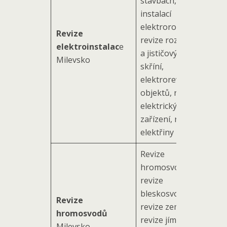
stavbách, revize
instalací
elektrorozvodů,
Revize
revize rozvaděčů
elektroinstalac
e
a jističových
Milevsko
skříní,
elektrorevize
objektů, revize
elektrických
zařízení, revize
elektřiny
Revize
hromosvodů,
revize
bleskosvodů,
Revize
revize zemničů,
hromosvodů
revize jímacích
Milevsko