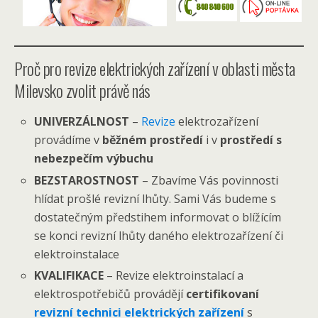
Proč pro revize elektrických zařízení v oblasti města
Milevsko zvolit právě nás
UNIVERZÁLNOST
–
Revize
elektrozařízení
provádíme v
běžném prostředí
i v
prostředí s
nebezpečím výbuchu
BEZSTAROSTNOST
– Zbavíme Vás povinnosti
hlídat prošlé revizní lhůty. Sami Vás budeme s
dostatečným předstihem informovat o blížícím
se konci revizní lhůty daného elektrozařízení či
elektroinstalace
KVALIFIKACE
– Revize elektroinstalací a
elektrospotřebičů provádějí
certifikovaní
revizní technici elektrických zařízení
s