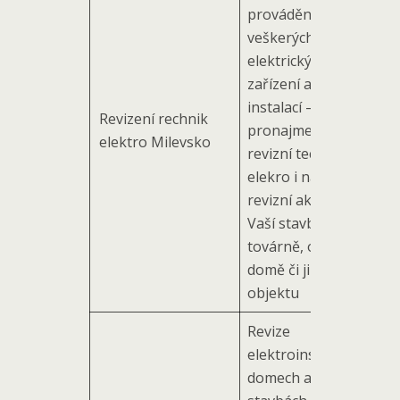
provádění revizí
veškerých
elektrických
zařízení a
instalací –
Revizení rechnik
pronajmeme
elektro Milevsko
revizní techniky
elekro i na větší
revizní akce na
Vaší stavbě, v
továrně, obytném
domě či jiném
objektu
Revize
elektroinstalace v
domech a na