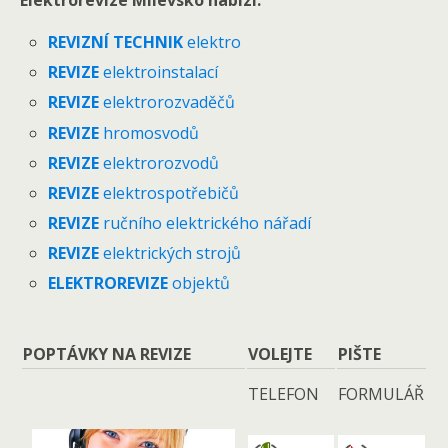
Elektrorevize Milevsko nabízí:
REVIZNÍ TECHNIK
elektro
REVIZE
elektroinstalací
REVIZE
elektrorozvaděčů
REVIZE
hromosvodů
REVIZE
elektrorozvodů
REVIZE
elektrospotřebičů
REVIZE
ručního elektrického nářadí
REVIZE
elektrických strojů
ELEKTROREVIZE
objektů
POPTÁVKY NA REVIZE
VOLEJTE
PIŠTE
TELEFON
FORMULÁŘ