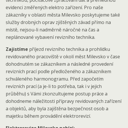
technikou, počítačové zpracování dat a přehlednou
evidenci změřených elektro zařízení. Pro naše
zákazníky v oblasti města Milevsko poskytujeme také
služby drobných oprav zjištěných závad přímo na
místě, nejsou-li nadměrně náročné na čas a
neplánované vybavení revizního technika.
Zajistíme
příjezd revizního technika a prohlídku
revidovaného pracoviště v okolí měst Milevsko v čase
dohodnutém se zákazníkem a následné provedení
revizních prací podle předloženého a zákazníkem
schváleného harmonogramu. Před započetím
revizních prací (a je-li to potřeba, tak i v jejich
průběhu) s Vámi zkonzultujeme postup práce a
dohodneme náležitosti přípravy revidovaných zařízení
a objektů, aby byla zajištěna bezpečnost osob a
majetku během provádění elektrorevizí.