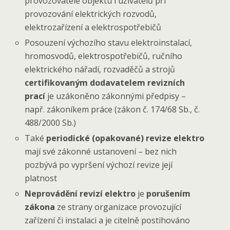
provozovatele objektu i uživatelů při
provozování elektrických rozvodů,
elektrozařízení a elektrospotřebičů
Posouzení výchozího stavu elektroinstalací,
hromosvodů, elektrospotřebičů, ručního
elektrického nářadí, rozvaděčů a strojů
certifikovaným dodavatelem revizních
prací
je uzákoněno zákonnými předpisy –
např. zákoníkem práce (zákon č. 174/68 Sb., č.
488/2000 Sb.)
Také
periodické (opakované) revize elektro
mají své zákonné ustanovení – bez nich
pozbývá po vypršení výchozí revize její
platnost
Neprovádění revizí elektro
je
porušením
zákona
ze strany organizace provozující
zařízení či instalaci a je citelně postihováno