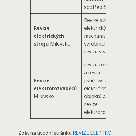
spotřebičů
Revize strojů a
Revize
elektrických
elektrických
mechanismů,
strojů
Milevsko
výrobních linek,
revize svářeček
revize rozvaděčů
a revize
Revize
jističových skříní,
elektrorozvaděčů
elektrorevize
Milevsko
objektů a staveb,
revize
elektrorozvodů
Zpět na úvodní stránku
REVIZE ELEKTRO