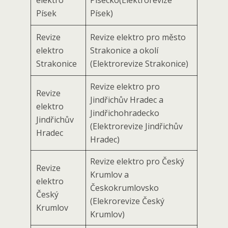
elektro
Písecko(Elektro­revize
Písek
Písek)
Revize
Revize elektro pro město
elektro
Strakonice a okolí
Strakonice
(Elektrorevize Strakonice)
Revize elektro pro
Revize
Jindřichův Hradec a
elektro
Jindřichohradecko
Jindřichův
(Elektrorevize Jindřichův
Hradec
Hradec)
Revize elektro pro Český
Revize
Krumlov a
elektro
Českokrumlovsko
Český
(Elekrorevize Český
Krumlov
Krumlov)