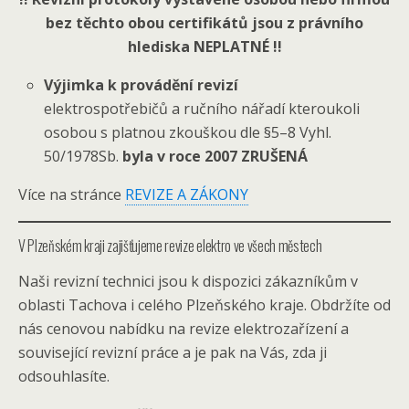
bez těchto obou certifikátů jsou z právního
hlediska NEPLATNÉ !!
Výjimka k provádění revizí
elektrospotřebičů a ručního nářadí kteroukoli
osobou s platnou zkouškou dle §5–8 Vyhl.
50/1978Sb.
byla v roce 2007 ZRUŠENÁ
Více na stránce
REVIZE A ZÁKONY
V Plzeňském kraji zajišťujeme revize elektro ve všech městech
Naši revizní technici jsou k dispozici zákazníkům v
oblasti Tachova i celého Plzeňského kraje. Obdržíte od
nás cenovou nabídku na revize elektrozařízení a
související revizní práce a je pak na Vás, zda ji
odsouhlasíte.