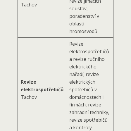
revize jímacích
Tachov
soustav,
poradenství v
oblasti
hromosvodů
Revize
elektrospotřebičů
a revize ručního
elektrického
nářadí, revize
Revize
elektrických
elektrospotřebičů
spotřebičů v
Tachov
domácnostech i
firmách, revize
zahradní techniky,
revize spotřebičů
a kontroly