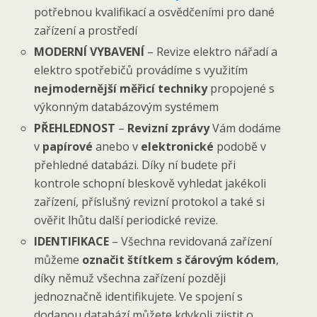
potřebnou kvalifikací a osvědčeními pro dané
zařízení a prostředí
MODERNÍ VYBAVENÍ
– Revize elektro nářadí a
elektro spotřebičů provádíme s využitím
nejmodernější měřicí techniky
propojené s
výkonným databázovým systémem
PŘEHLEDNOST
–
Revizní zprávy
Vám dodáme
v
papírové
anebo v
elektronické
podobě v
přehledné databázi. Díky ní budete při
kontrole schopní bleskově vyhledat jakékoli
zařízení, příslušný revizní protokol a také si
ověřit lhůtu další periodické revize.
IDENTIFIKACE
– Všechna revidovaná zařízení
můžeme
označit štítkem s čárovým kódem
,
díky němuž všechna zařízení později
jednoznačně identifikujete. Ve spojení s
dodanou databází můžete kdykoli zjistit o