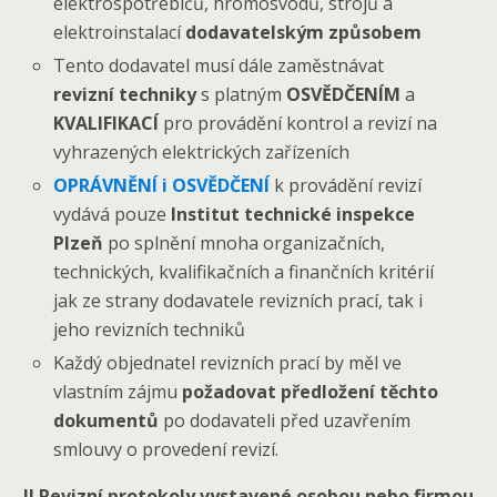
elektrospotřebičů, hromosvodů, strojů a
elektroinstalací
dodavatelským způsobem
Tento dodavatel musí dále zaměstnávat
revizní techniky
s platným
OSVĚDČENÍM
a
KVALIFIKACÍ
pro provádění kontrol a revizí na
vyhrazených elektrických zařízeních
OPRÁVNĚNÍ i OSVĚDČENÍ
k provádění revizí
vydává pouze
Institut technické inspekce
Plzeň
po splnění mnoha organizačních,
technických, kvalifikačních a finančních kritérií
jak ze strany dodavatele revizních prací, tak i
jeho revizních techniků
Každý objednatel revizních prací by měl ve
vlastním zájmu
požadovat předložení těchto
dokumentů
po dodavateli před uzavřením
smlouvy o provedení revizí.
!! Revizní protokoly vystavené osobou nebo firmou