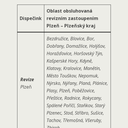
Oblast obsluhovaná
Dispečink
revizním zastoupením
Plzeň – Plzeňský kraj
Bezdružice, Blovice, Bor,
Dobřany, Domažlice, Holýšov,
Horažďovice, Horšovský Týn,
Kašperské Hory, Kdyně,
Klatovy, Kralovice, Manětín,
Město Touškov, Nepomuk,
Revize
Nýrsko, Nýřany, Planá, Plánice,
P
lzeň
Plasy, Plzeň, Poběžovice,
Přeštice, Radnice, Rokycany,
Spálené Poříčí, Staňkov, Starý
Plzenec, Stod, Stříbro, Sušice,
Tachov, Třemošná, Všeruby,
Zbiroh