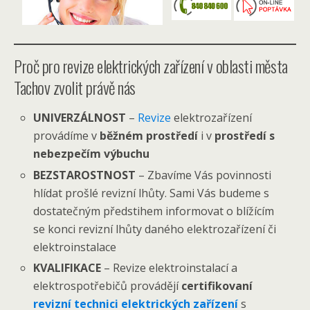
Proč pro revize elektrických zařízení v oblasti města
Tachov zvolit právě nás
UNIVERZÁLNOST
–
Revize
elektrozařízení
provádíme v
běžném prostředí
i v
prostředí s
nebezpečím výbuchu
BEZSTAROSTNOST
– Zbavíme Vás povinnosti
hlídat prošlé revizní lhůty. Sami Vás budeme s
dostatečným předstihem informovat o blížícím
se konci revizní lhůty daného elektrozařízení či
elektroinstalace
KVALIFIKACE
– Revize elektroinstalací a
elektrospotřebičů provádějí
certifikovaní
revizní technici elektrických zařízení
s