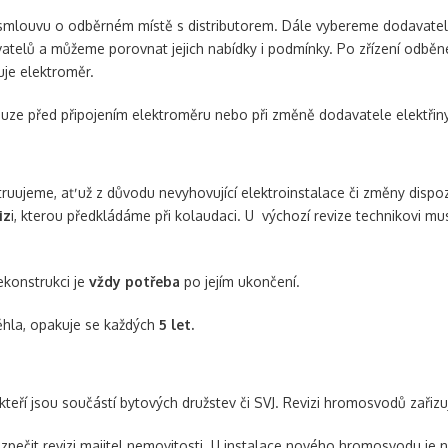
smlouvu o odběrném místě s distributorem. Dále vybereme dodavatele
atelů a můžeme porovnat jejich nabídky i podmínky. Po zřízení odběné
uje elektroměr.
ouze před připojením elektroměru nebo při změně dodavatele elektřiny
ruujeme, ať už z důvodu nevyhovující elektroinstalace či změny dispo
iz
i, kterou předkládáme při kolaudaci. U výchozí revize technikovi m
rekonstrukci je
vždy potřeba
po jejím ukončení.
běhla, opakuje se každých
5 let.
kteří jsou součástí bytových družstev či SVJ. Revizi hromosvodů zařizuj
ečit revizi majitel nemovitosti. U instalace nového hromosvodu je 