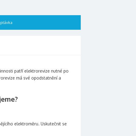
ptávka
vinnosti patří elektrorevize nutné po
trorevize má své opodstatnění a
ujeme?
bějícího elektroměru. Uskutečnit se