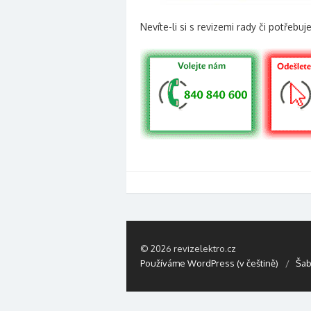
Nevíte-li si s revizemi rady či potřebu
© 2026 revizelektro.cz
Používáme WordPress (v češtině)
/
Šab