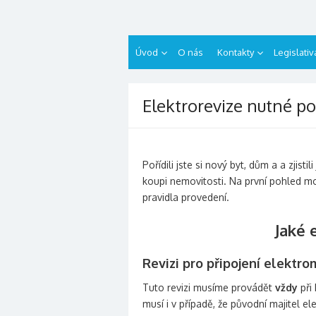
Přeskočit
revizelektro.cz
na
obsah
Úvod
O nás
Kontakty
Legislativ
Elektrorevize nutné po
Pořídili jste si nový byt, dům a a zjis
koupi nemovitosti. Na první pohled m
pravidla provedení.
Jaké 
Revizi pro připojení elektro
Tuto revizi musíme provádět
vždy
při 
musí i v případě, že původní majitel e