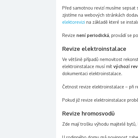
Před samotnou revizí musíme sepsat 
zjistíme na webových stránkách dodav
elektorevizi
na základě které se instal
Revize
není periodická
, provádí se p
Revize elektroinstalace
Ve většině případů nemovitost rekonst
elektroinstalace musí mít
výchozí rev
dokumentaci elektroinstalace.
Četnost revize elektroinstalace
– při 
Pokud již revize elektroinstalace pro
Revize hromosvodů
Zde mají trošku výhodu majitelé bytů, 
U rodinného domu má povinnost zabezp