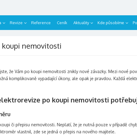
a
Revize
Reference
Ceník
Aktuality
Kde působíme
Po
 koupi nemovitosti
tili jste, že Vám po koupi nemovitosti znikly nové závazky. Mezi nové po
ožná komplikovaně vypadající úkony, ale opak je pravdou. Každá elek
elektrorevize po koupi nemovitosti potřeb
měru
koupi či přepisu nemovitosti. Neplatí, že je nutná pouze v případě chy
lektroměr vlastnil, zde se jedná o přepis na nového majitele.