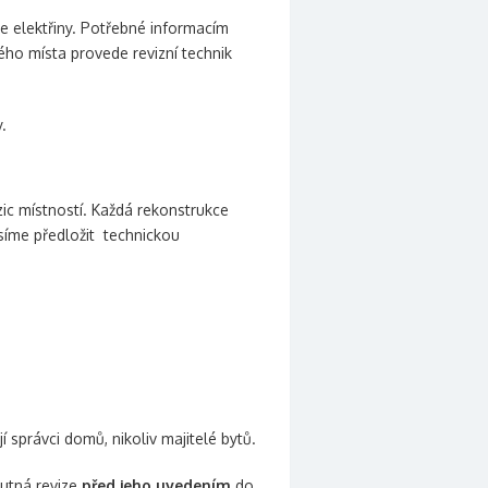
 elektřiny. Potřebné informacím
ho místa provede revizní technik
.
zic místností. Každá rekonstrukce
usíme předložit technickou
í správci domů, nikoliv majitelé bytů.
nutná revize
před jeho uvedením
do